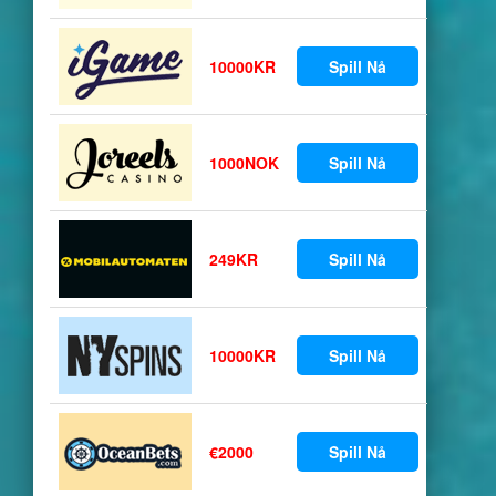
10000KR
Spill Nå
1000NOK
Spill Nå
249KR
Spill Nå
10000KR
Spill Nå
€2000
Spill Nå