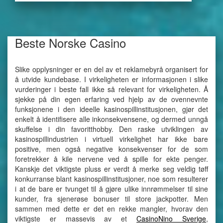
Beste Norske Casino
Slike opplysninger er en del av et reklamebyrå organisert for
å utvide kundebase. I virkeligheten er informasjonen i slike
vurderinger i beste fall ikke så relevant for virkeligheten. Å
sjekke på din egen erfaring ved hjelp av de ovennevnte
funksjonene i den ideelle kasinospillinstitusjonen, gjør det
enkelt å identifisere alle inkonsekvensene, og dermed unngå
skuffelse i din favoritthobby. Den raske utviklingen av
kasinospillindustrien i virtuell virkelighet har ikke bare
positive, men også negative konsekvenser for de som
foretrekker å kile nervene ved å spille for ekte penger.
Kanskje det viktigste pluss er verdt å merke seg veldig tøff
konkurranse blant kasinospillinstitusjoner, noe som resulterer
i at de bare er tvunget til å gjøre ulike innrømmelser til sine
kunder, fra sjenerøse bonuser til store jackpotter. Men
sammen med dette er det en rekke mangler, hvorav den
viktigste er massevis av et
CasinoNino Sverige
,