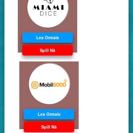
Les Omtale
Spill Nå
Les Omtale
Spill Nå