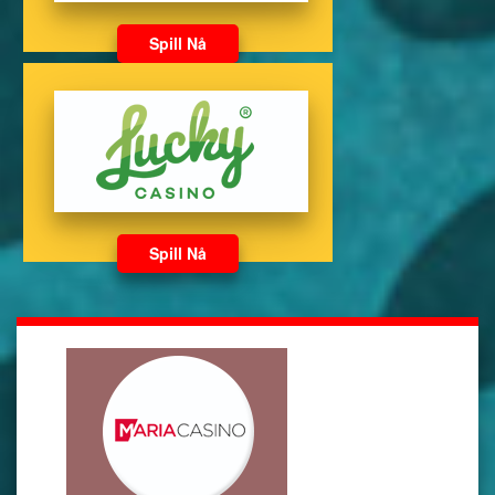
Spill Nå
Spill Nå