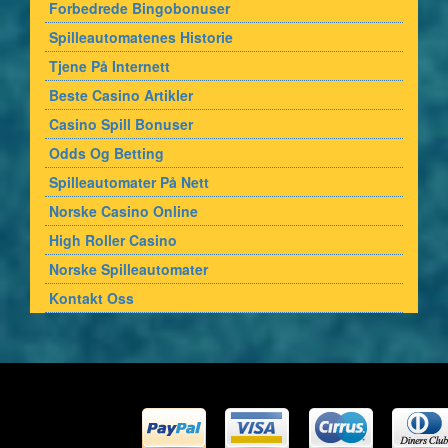
Forbedrede Bingobonuser
Spilleautomatenes Historie
Tjene På Internett
Beste Casino Artikler
Casino Spill Bonuser
Odds Og Betting
Spilleautomater På Nett
Norske Casino Online
High Roller Casino
Norske Spilleautomater
Kontakt Oss